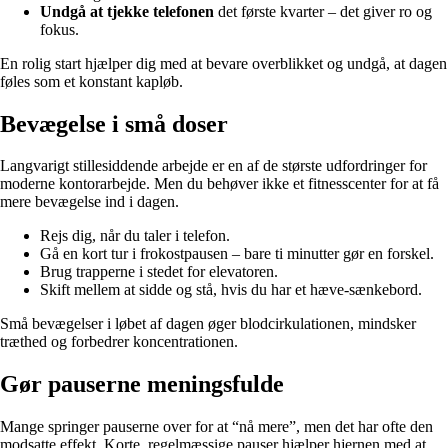
Undgå at tjekke telefonen
det første kvarter – det giver ro og
fokus.
En rolig start hjælper dig med at bevare overblikket og undgå, at dagen
føles som et konstant kapløb.
Bevægelse i små doser
Langvarigt stillesiddende arbejde er en af de største udfordringer for
moderne kontorarbejde. Men du behøver ikke et fitnesscenter for at få
mere bevægelse ind i dagen.
Rejs dig, når du taler i telefon.
Gå en kort tur i frokostpausen – bare ti minutter gør en forskel.
Brug trapperne i stedet for elevatoren.
Skift mellem at sidde og stå, hvis du har et hæve-sænkebord.
Små bevægelser i løbet af dagen øger blodcirkulationen, mindsker
træthed og forbedrer koncentrationen.
Gør pauserne meningsfulde
Mange springer pauserne over for at “nå mere”, men det har ofte den
modsatte effekt. Korte, regelmæssige pauser hjælper hjernen med at