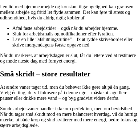
I en tid med hjemmearbejde og konstant tilgængelighed kan grænsen
mellem arbejde og fritid let flyde sammen. Det kan føre til stress og
udbrændthed, hvis du aldrig rigtig kobler af.
Aftal faste arbejdstider – også når du arbejder hjemme.
Sluk for arbejdsmails og notifikationer efter fyraften.
Lav en lille “afslutningsrutine” – fx at rydde skrivebordet eller
skrive morgendagens første opgave ned.
Når du markerer, at arbejdsdagen er slut, får du lettere ved at restituere
og møde næste dag med fornyet energi.
Små skridt – store resultater
At ændre vaner tager tid, men du behøver ikke gøre alt på én gang.
Vælg én ting, du vil fokusere på i denne uge – måske at tage flere
pauser eller drikke mere vand – og byg gradvist videre derfra.
Sunde arbejdsvaner handler ikke om perfektion, men om bevidsthed.
Når du tager små skridt mod en mere balanceret hverdag, vil du hurtigt
mærke, at både krop og sind kvitterer med mere energi, bedre fokus og
større arbejdsglæde.