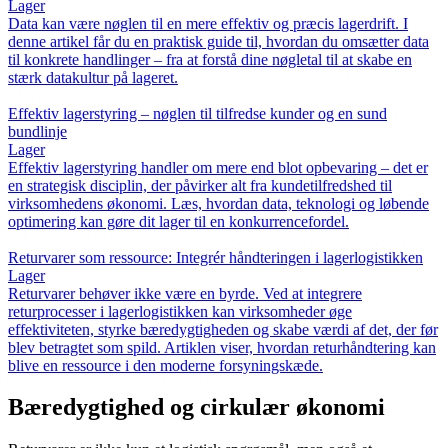
Lager
Data kan være nøglen til en mere effektiv og præcis lagerdrift. I
denne artikel får du en praktisk guide til, hvordan du omsætter data
til konkrete handlinger – fra at forstå dine nøgletal til at skabe en
stærk datakultur på lageret.
Effektiv lagerstyring – nøglen til tilfredse kunder og en sund
bundlinje
Lager
Effektiv lagerstyring handler om mere end blot opbevaring – det er
en strategisk disciplin, der påvirker alt fra kundetilfredshed til
virksomhedens økonomi. Læs, hvordan data, teknologi og løbende
optimering kan gøre dit lager til en konkurrencefordel.
Returvarer som ressource: Integrér håndteringen i lagerlogistikken
Lager
Returvarer behøver ikke være en byrde. Ved at integrere
returprocesser i lagerlogistikken kan virksomheder øge
effektiviteten, styrke bæredygtigheden og skabe værdi af det, der før
blev betragtet som spild. Artiklen viser, hvordan returhåndtering kan
blive en ressource i den moderne forsyningskæde.
Bæredygtighed og cirkulær økonomi