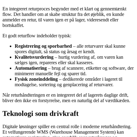
En integreret returproces begynder med et klart og gennemtænkt
flow. Det handler om at skabe struktur fra det øjeblik, en kunde
anmelder en retur, til varen igen er på lager, videresendt eller
bortskaffet.
Et godt returflow indeholder typisk:
Registrering og sporbarhed
– alle returvarer skal kunne
spores digitalt, så status og årsag er kendt.
Kvalitetsvurdering
– hurtig vurdering af, om varen kan
sælges igen, repareres eller skal kasseres.
Automatisering
– brug af scannere, etiketter og software, der
minimerer manuelle fejl og sparer tid.
Fysisk zoneinddeling
– dedikerede områder i lageret til
modtagelse, sortering og genplacering af returvarer.
Når returhåndteringen er en integreret del af lagerets daglige drift,
bliver den ikke en forstyrrelse, men en naturlig del af værdikæden.
Teknologi som drivkraft
Digitale løsninger spiller en central rolle i moderne returhåndtering.
Et velfungerende WMS (Warehouse Management System) kan