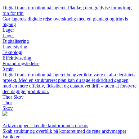
Digital transformation på lageret: Planlæg den gradvise forandring
trin for trin
Gør lagerets digitale rejse overskuelig med en planlagt og trinvis
tilgang
Lager
Lager
Digitalisering
Lagerstyring
Teknologi
Effektivisering
Forandringsledelse
3 min
Digital transformation på lageret behøver ikke være et alt-eller-intet-
projekt. Med en struktureret plan kan du tage ét skridt ad gangen
mod en mere effektiv, fleksibel og datadrevet drift – uden at forstyrre
den daglige produktion.
Thor Skov
Thor
Skov
Arkivmapper – kendte kontorbrands i fokus
Skab struktur og overblik på kontoret med de rette arkivmapper
Butikker