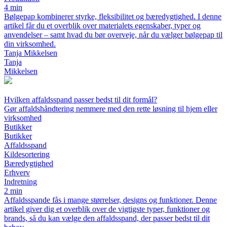
4 min
Bølgepap kombinerer styrke, fleksibilitet og bæredygtighed. I denne
artikel får du et overblik over materialets egenskaber, typer og
anvendelser – samt hvad du bør overveje, når du vælger bølgepap til
din virksomhed.
Tanja Mikkelsen
Tanja
Mikkelsen
Hvilken affaldsspand passer bedst til dit formål?
Gør affaldshåndtering nemmere med den rette løsning til hjem eller
virksomhed
Butikker
Butikker
Affaldsspand
Kildesortering
Bæredygtighed
Erhverv
Indretning
2 min
Affaldsspande fås i mange størrelser, designs og funktioner. Denne
artikel giver dig et overblik over de vigtigste typer, funktioner og
brands, så du kan vælge den affaldsspand, der passer bedst til dit