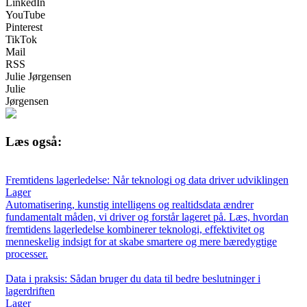
LinkedIn
YouTube
Pinterest
TikTok
Mail
RSS
Julie Jørgensen
Julie
Jørgensen
Læs også:
Fremtidens lagerledelse: Når teknologi og data driver udviklingen
Lager
Automatisering, kunstig intelligens og realtidsdata ændrer
fundamentalt måden, vi driver og forstår lageret på. Læs, hvordan
fremtidens lagerledelse kombinerer teknologi, effektivitet og
menneskelig indsigt for at skabe smartere og mere bæredygtige
processer.
Data i praksis: Sådan bruger du data til bedre beslutninger i
lagerdriften
Lager