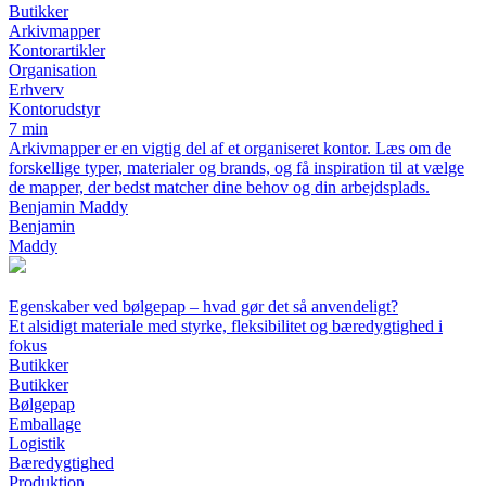
Butikker
Arkivmapper
Kontorartikler
Organisation
Erhverv
Kontorudstyr
7 min
Arkivmapper er en vigtig del af et organiseret kontor. Læs om de
forskellige typer, materialer og brands, og få inspiration til at vælge
de mapper, der bedst matcher dine behov og din arbejdsplads.
Benjamin Maddy
Benjamin
Maddy
Egenskaber ved bølgepap – hvad gør det så anvendeligt?
Et alsidigt materiale med styrke, fleksibilitet og bæredygtighed i
fokus
Butikker
Butikker
Bølgepap
Emballage
Logistik
Bæredygtighed
Produktion