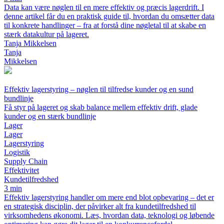
Data kan være nøglen til en mere effektiv og præcis lagerdrift. I
denne artikel får du en praktisk guide til, hvordan du omsætter data
til konkrete handlinger – fra at forstå dine nøgletal til at skabe en
stærk datakultur på lageret.
Tanja Mikkelsen
Tanja
Mikkelsen
Effektiv lagerstyring – nøglen til tilfredse kunder og en sund
bundlinje
Få styr på lageret og skab balance mellem effektiv drift, glade
kunder og en stærk bundlinje
Lager
Lager
Lagerstyring
Logistik
Supply Chain
Effektivitet
Kundetilfredshed
3 min
Effektiv lagerstyring handler om mere end blot opbevaring – det er
en strategisk disciplin, der påvirker alt fra kundetilfredshed til
virksomhedens økonomi. Læs, hvordan data, teknologi og løbende