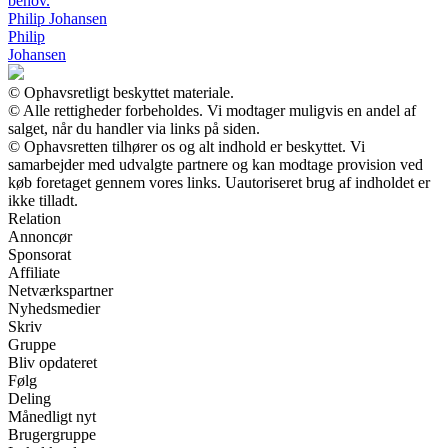
behov.
Philip Johansen
Philip
Johansen
© Ophavsretligt beskyttet materiale.
© Alle rettigheder forbeholdes. Vi modtager muligvis en andel af
salget, når du handler via links på siden.
© Ophavsretten tilhører os og alt indhold er beskyttet. Vi
samarbejder med udvalgte partnere og kan modtage provision ved
køb foretaget gennem vores links. Uautoriseret brug af indholdet er
ikke tilladt.
Relation
Annoncør
Sponsorat
Affiliate
Netværkspartner
Nyhedsmedier
Skriv
Gruppe
Bliv opdateret
Følg
Deling
Månedligt nyt
Brugergruppe