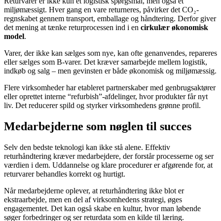
Returvarer er ikke kun et logistisk spørgsmål, men også et
miljømæssigt. Hver gang en vare returneres, påvirker det CO₂-
regnskabet gennem transport, emballage og håndtering. Derfor giver
det mening at tænke returprocessen ind i en
cirkulær økonomisk
model
.
Varer, der ikke kan sælges som nye, kan ofte genanvendes, repareres
eller sælges som B-varer. Det kræver samarbejde mellem logistik,
indkøb og salg – men gevinsten er både økonomisk og miljømæssig.
Flere virksomheder har etableret partnerskaber med genbrugsaktører
eller oprettet interne “refurbish”-afdelinger, hvor produkter får nyt
liv. Det reducerer spild og styrker virksomhedens grønne profil.
Medarbejderne som nøglen til succes
Selv den bedste teknologi kan ikke stå alene. Effektiv
returhåndtering kræver medarbejdere, der forstår processerne og ser
værdien i dem. Uddannelse og klare procedurer er afgørende for, at
returvarer behandles korrekt og hurtigt.
Når medarbejderne oplever, at returhåndtering ikke blot er
ekstraarbejde, men en del af virksomhedens strategi, øges
engagementet. Det kan også skabe en kultur, hvor man løbende
søger forbedringer og ser returdata som en kilde til læring.