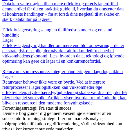
Data kan være nøglen til en mere effektiv og præcis lagerdrift. I
denne artikel får du en praktisk guide til, hvordan du omsætter data
til konkrete handlinger – fra at forstå dine nøgletal til at skabe en
stærk datakultur på lageret.
Effektiv lagerstyring – nøglen til tilfredse kunder og en sund
bundlinje
Lager
Effektiv lagerstyring handler om mere end blot opbevaring – det er
en strategisk disciplin, der påvirker alt fra kundetilfredshed til
virksomhedens økonomi. Læs, hvordan data, teknologi og løbende
optimering kan gøre dit lager til en konkurrencefordel.
Returvarer som ressource: Integrér håndteringen i lagerlogistikken
Lager
Returvarer behøver ikke være en byrde. Ved at integrere
returprocesser i lagerlogistikken kan virksomheder øge
effektiviteten, styrke bæredygtigheden og skabe værdi af det, der før
blev betragtet som spild. Artiklen viser, hvordan returhåndtering kan
blive en ressource i den moderne forsyningskæde.
Forretningsstrategi: Fra start til succes
Denne e-bog guider dig gennem væsentlige elementer af en
succesfuld forretningsstrategi. Lær om markedsanalyse,
målgruppeidentifikation og differentiering, så din virksomhed kan
trives i konkurrenceprægede markeder.