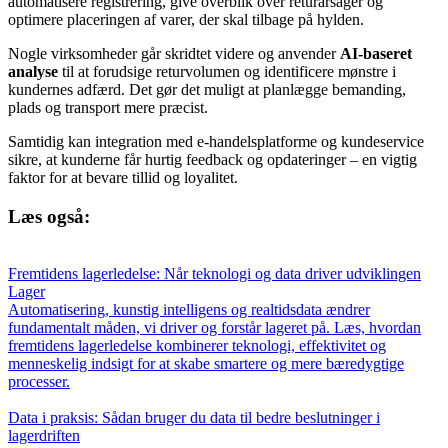
automatisere registrering, give overblik over returårsager og
optimere placeringen af varer, der skal tilbage på hylden.
Nogle virksomheder går skridtet videre og anvender
AI-baseret
analyse
til at forudsige returvolumen og identificere mønstre i
kundernes adfærd. Det gør det muligt at planlægge bemanding,
plads og transport mere præcist.
Samtidig kan integration med e-handelsplatforme og kundeservice
sikre, at kunderne får hurtig feedback og opdateringer – en vigtig
faktor for at bevare tillid og loyalitet.
Læs også:
Fremtidens lagerledelse: Når teknologi og data driver udviklingen
Lager
Automatisering, kunstig intelligens og realtidsdata ændrer
fundamentalt måden, vi driver og forstår lageret på. Læs, hvordan
fremtidens lagerledelse kombinerer teknologi, effektivitet og
menneskelig indsigt for at skabe smartere og mere bæredygtige
processer.
Data i praksis: Sådan bruger du data til bedre beslutninger i
lagerdriften