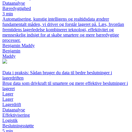
Dataanalyse
Bæredygtighed
3 min
Automatisering, kunstig intelligens og realtidsdata ændrer
fundamentalt måden, vi driver og forstår lageret på. Læs, hvordan
fremtidens lagerledelse kombinerer teknologi, effektivitet og
menneskelig indsigt for at skabe smartere og mere bæredygtige
processer.
Benjamin Maddy
Benjamin
Maddy
Data i praksis: Sådan bruger du data til bedre beslutninger i
lagerdriften
Brug data som drivkraft til smartere og mere effektive beslutninger i
lageret
Lager
Lager
Lagerdrift
Dataanalyse
Effektivisering
Logistik
Beslutningsstøtte
5 min