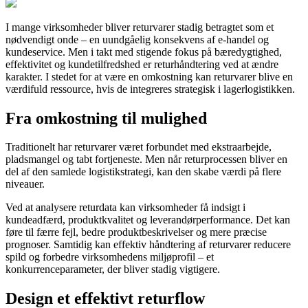
I mange virksomheder bliver returvarer stadig betragtet som et
nødvendigt onde – en uundgåelig konsekvens af e-handel og
kundeservice. Men i takt med stigende fokus på bæredygtighed,
effektivitet og kundetilfredshed er returhåndtering ved at ændre
karakter. I stedet for at være en omkostning kan returvarer blive en
værdifuld ressource, hvis de integreres strategisk i lagerlogistikken.
Fra omkostning til mulighed
Traditionelt har returvarer været forbundet med ekstraarbejde,
pladsmangel og tabt fortjeneste. Men når returprocessen bliver en
del af den samlede logistikstrategi, kan den skabe værdi på flere
niveauer.
Ved at analysere returdata kan virksomheder få indsigt i
kundeadfærd, produktkvalitet og leverandørperformance. Det kan
føre til færre fejl, bedre produktbeskrivelser og mere præcise
prognoser. Samtidig kan effektiv håndtering af returvarer reducere
spild og forbedre virksomhedens miljøprofil – et
konkurrenceparameter, der bliver stadig vigtigere.
Design et effektivt returflow