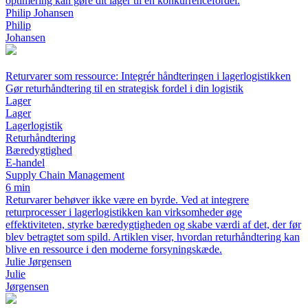
optimering kan gøre dit lager til en konkurrencefordel.
Philip Johansen
Philip
Johansen
Returvarer som ressource: Integrér håndteringen i lagerlogistikken
Gør returhåndtering til en strategisk fordel i din logistik
Lager
Lager
Lagerlogistik
Returhåndtering
Bæredygtighed
E-handel
Supply Chain Management
6 min
Returvarer behøver ikke være en byrde. Ved at integrere
returprocesser i lagerlogistikken kan virksomheder øge
effektiviteten, styrke bæredygtigheden og skabe værdi af det, der før
blev betragtet som spild. Artiklen viser, hvordan returhåndtering kan
blive en ressource i den moderne forsyningskæde.
Julie Jørgensen
Julie
Jørgensen