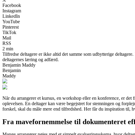
Facebook
Instagram
LinkedIn
YouTube
Pinterest
TikTok
Mail
RSS
2 min
Tilfredse deltagere er ikke altid det samme som udbytterige deltagere
deltagernes læring og adfærd.
Benjamin Maddy
Benjamin
Maddy
Når du arrangerer et kursus, en workshop eller en konference, er det f
oplevelsen. En deltager kan være begejstret for stemningen og forplej
forskel, skal du måle mere end tilfredshed. Her får du inspiration ti
Fra mavefornemmelse til dokumenteret ef
Mange arrangører nøjes med et simpelt evalueringsskema, hvor deltager