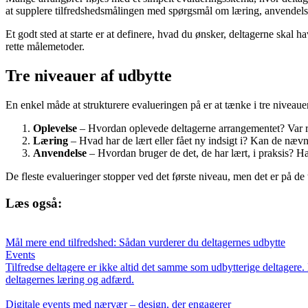
at supplere tilfredshedsmålingen med spørgsmål om læring, anvendelse
Et godt sted at starte er at definere, hvad du ønsker, deltagerne skal
rette målemetoder.
Tre niveauer af udbytte
En enkel måde at strukturere evalueringen på er at tænke i tre niveaue
Oplevelse
– Hvordan oplevede deltagerne arrangementet? Var r
Læring
– Hvad har de lært eller fået ny indsigt i? Kan de nævn
Anvendelse
– Hvordan bruger de det, de har lært, i praksis? Har
De fleste evalueringer stopper ved det første niveau, men det er på de
Læs også:
Mål mere end tilfredshed: Sådan vurderer du deltagernes udbytte
Events
Tilfredse deltagere er ikke altid det samme som udbytterige deltagere
deltagernes læring og adfærd.
Digitale events med nærvær – design, der engagerer