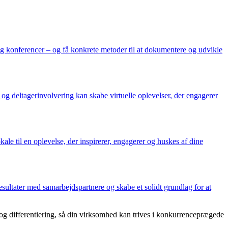
og konferencer – og få konkrete metoder til at dokumentere og udvikle
 og deltagerinvolvering kan skabe virtuelle oplevelser, der engagerer
ale til en oplevelse, der inspirerer, engagerer og huskes af dine
sultater med samarbejdspartnere og skabe et solidt grundlag for at
g differentiering, så din virksomhed kan trives i konkurrenceprægede