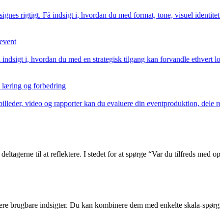
gnes rigtigt. Få indsigt i, hvordan du med format, tone, visuel identitet
sevent
indsigt i, hvordan du med en strategisk tilgang kan forvandle ethvert lok
l læring og forbedring
illeder, video og rapporter kan du evaluere din eventproduktion, dele re
 deltagerne til at reflektere. I stedet for at spørge “Var du tilfreds med
ere brugbare indsigter. Du kan kombinere dem med enkelte skala-spørgsm