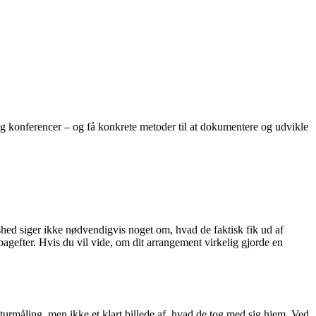
og konferencer – og få konkrete metoder til at dokumentere og udvikle
dshed siger ikke nødvendigvis noget om, hvad de faktisk fik ud af
agefter. Hvis du vil vide, om dit arrangement virkelig gjorde en
turmåling, men ikke et klart billede af, hvad de tog med sig hjem. Ved