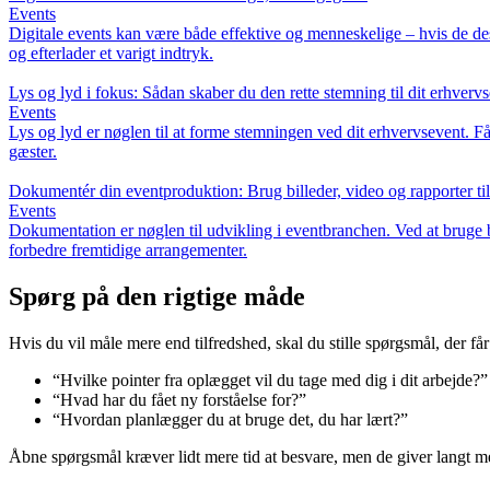
Events
Digitale events kan være både effektive og menneskelige – hvis de desi
og efterlader et varigt indtryk.
Lys og lyd i fokus: Sådan skaber du den rette stemning til dit erhverv
Events
Lys og lyd er nøglen til at forme stemningen ved dit erhvervsevent. Få 
gæster.
Dokumentér din eventproduktion: Brug billeder, video og rapporter ti
Events
Dokumentation er nøglen til udvikling i eventbranchen. Ved at bruge b
forbedre fremtidige arrangementer.
Spørg på den rigtige måde
Hvis du vil måle mere end tilfredshed, skal du stille spørgsmål, der får
“Hvilke pointer fra oplægget vil du tage med dig i dit arbejde?”
“Hvad har du fået ny forståelse for?”
“Hvordan planlægger du at bruge det, du har lært?”
Åbne spørgsmål kræver lidt mere tid at besvare, men de giver langt m