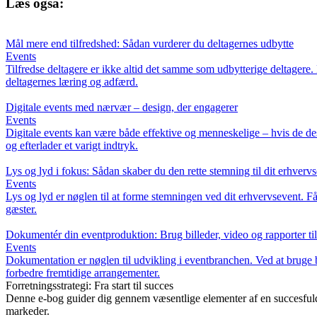
Læs også:
Mål mere end tilfredshed: Sådan vurderer du deltagernes udbytte
Events
Tilfredse deltagere er ikke altid det samme som udbytterige deltagere
deltagernes læring og adfærd.
Digitale events med nærvær – design, der engagerer
Events
Digitale events kan være både effektive og menneskelige – hvis de desi
og efterlader et varigt indtryk.
Lys og lyd i fokus: Sådan skaber du den rette stemning til dit erhverv
Events
Lys og lyd er nøglen til at forme stemningen ved dit erhvervsevent. Få 
gæster.
Dokumentér din eventproduktion: Brug billeder, video og rapporter ti
Events
Dokumentation er nøglen til udvikling i eventbranchen. Ved at bruge b
forbedre fremtidige arrangementer.
Forretningsstrategi: Fra start til succes
Denne e-bog guider dig gennem væsentlige elementer af en succesfuld
markeder.