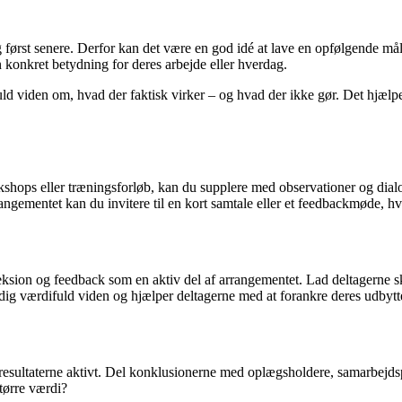
 sig først senere. Derfor kan det være en god idé at lave en opfølgende 
n konkret betydning for deres arbejde eller hverdag.
fuld viden om, hvad der faktisk virker – og hvad der ikke gør. Det hjæ
shops eller træningsforløb, kan du supplere med observationer og dial
angementet kan du invitere til en kort samtale eller et feedbackmøde, hvo
eksion og feedback som en aktiv del af arrangementet. Lad deltagerne sk
 dig værdifuld viden og hjælper deltagerne med at forankre deres udbytt
resultaterne aktivt. Del konklusionerne med oplægsholdere, samarbejd
tørre værdi?