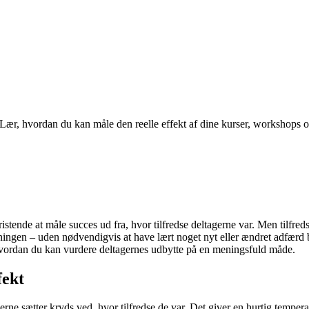
. Lær, hvordan du kan måle den reelle effekt af dine kurser, workshops 
ristende at måle succes ud fra, hvor tilfredse deltagerne var. Men tilfre
ningen – uden nødvendigvis at have lært noget nyt eller ændret adfærd b
l, hvordan du kan vurdere deltagernes udbytte på en meningsfuld måde.
fekt
ne sætter kryds ved, hvor tilfredse de var. Det giver en hurtig tempera