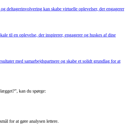
 og deltagerinvolvering kan skabe virtuelle oplevelser, der engagerer
ale til en oplevelse, der inspirerer, engagerer og huskes af dine
sultater med samarbejdspartnere og skabe et solidt grundlag for at
 oplægget?”, kan du spørge:
ål for at gøre analysen lettere.