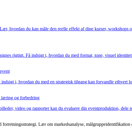
. Lær, hvordan du kan måle den reelle effekt af dine kurser, workshops 
gnes rigtigt. Få indsigt i, hvordan du med format, tone, visuel identitet
sevent
indsigt i, hvordan du med en strategisk tilgang kan forvandle ethvert lok
l læring og forbedring
illeder, video og rapporter kan du evaluere din eventproduktion, dele re
 forretningsstrategi. Lær om markedsanalyse, målgruppeidentifikation o