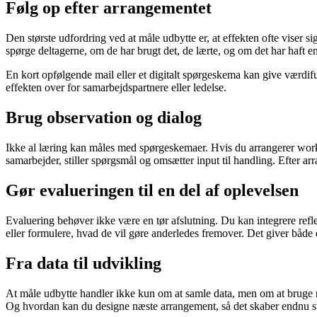
Følg op efter arrangementet
Den største udfordring ved at måle udbytte er, at effekten ofte viser
spørge deltagerne, om de har brugt det, de lærte, og om det har haft e
En kort opfølgende mail eller et digitalt spørgeskema kan give værdi
effekten over for samarbejdspartnere eller ledelse.
Brug observation og dialog
Ikke al læring kan måles med spørgeskemaer. Hvis du arrangerer work
samarbejder, stiller spørgsmål og omsætter input til handling. Efter arr
Gør evalueringen til en del af oplevelsen
Evaluering behøver ikke være en tør afslutning. Du kan integrere refl
eller formulere, hvad de vil gøre anderledes fremover. Det giver både
Fra data til udvikling
At måle udbytte handler ikke kun om at samle data, men om at bruge 
Og hvordan kan du designe næste arrangement, så det skaber endnu s