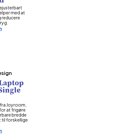
ejusterbart
jælper med at
g reducere
ryg.
n
esign
 Laptop
Single
v fra Joyroom,
or at frigøre
erbare bredde
til forskellige
n