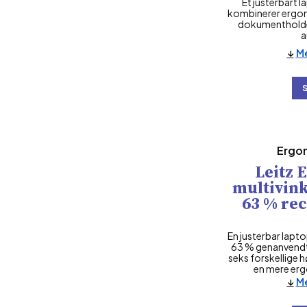
Et justerbart l
kombinerer ergon
dokumentholde
a
Me
Ergo
Leitz 
multivink
63 % rec
En justerbar laptop
63 % genanvendt 
seks forskellige h
en mere erg
Me