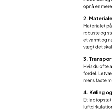
opnå en mere 
2. Materiale
Materialet på
robuste og sta
et varmt og na
vægt det ska
3. Transpo
Hvis du ofte 
fordel. Letvæ
mens faste mo
4. Køling og
Et laptopstat
luftcirkulati