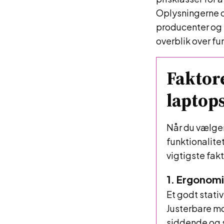
Oplysningerne o
producenter og f
overblik over f
Faktore
laptops
Når du vælger
funktionalitet
vigtigste fak
1. Ergonomi
Et godt stati
Justerbare mo
siddende og s