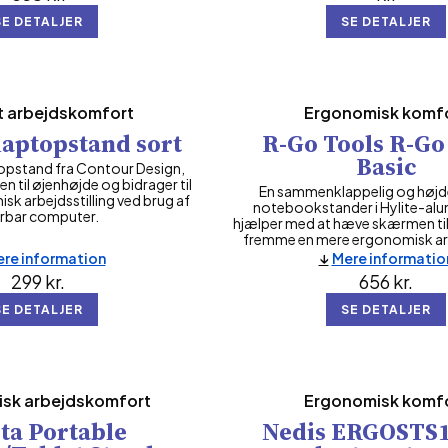
SE DETALJER
SE DETALJER
t arbejdskomfort
Ergonomisk komf
laptopstand sort
R-Go Tools R-Go
Basic
topstand fra Contour Design,
 til øjenhøjde og bidrager til
En sammenklappelig og højd
k arbejdsstilling ved brug af
notebookstander i Hylite-alu
bar computer.
hjælper med at hæve skærmen ti
fremme en mere ergonomisk arbe
re information
Mere informatio
299
kr.
656
kr.
SE DETALJER
SE DETALJER
sk arbejdskomfort
Ergonomisk komf
ta Portable
Nedis ERGOSTS