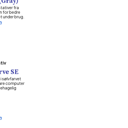
(Gray)
tativer fra
n for bedre
et under brug.
n
tiv
rve SE
 i sølvfarvet
are computer
behagelig
n