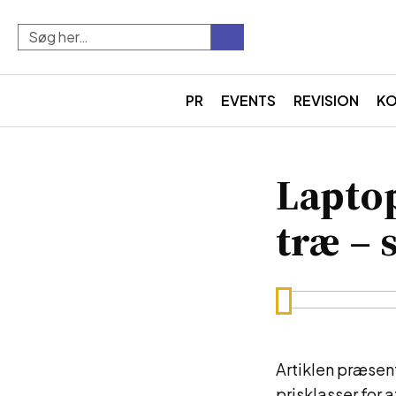
PR
EVENTS
REVISION
K
Laptop
træ – 
Artiklen præsent
prisklasser for 