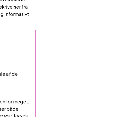
krivelser fra
og informativt
gle af de
en for meget.
fter både
tatur, kan du