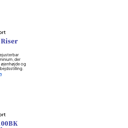
ort
 Riser
ejusterbar
minium, der
l øjenhøjde og
jdsstilling.
n
ort
100BK