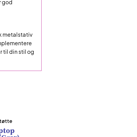
r god
sk metalstativ
omplementere
til din stil og
tøtte
ptop