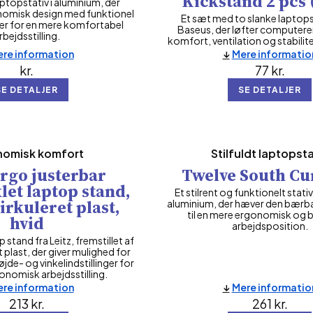
Kickstand 2 pcs 
aptopstativ i aluminium, der
omisk design med funktionel
Et sæt med to slanke laptops
r for en mere komfortabel
Baseus, der løfter computere
rbejdsstilling.
komfort, ventilation og stabilit
re information
Mere informatio
kr.
77
kr.
SE DETALJER
SE DETALJER
nomisk komfort
Stilfuldt laptopsta
Ergo justerbar
Twelve South Cu
let laptop stand,
Et stilrent og funktionelt stativ
irkuleret plast,
aluminium, der hæver den bærb
til en mere ergonomisk og 
hvid
arbejdsposition.
 stand fra Leitz, fremstillet af
plast, der giver mulighed for
øjde- og vinkelindstillinger for
onomisk arbejdsstilling.
re information
Mere informatio
213
kr.
261
kr.