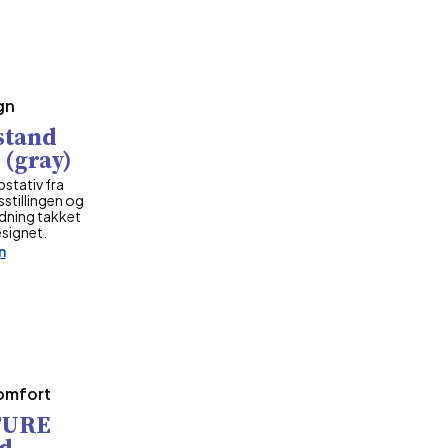
gn
stand
 (gray)
pstativ fra
stillingen og
dning takket
esignet.
n
omfort
TURE
nd