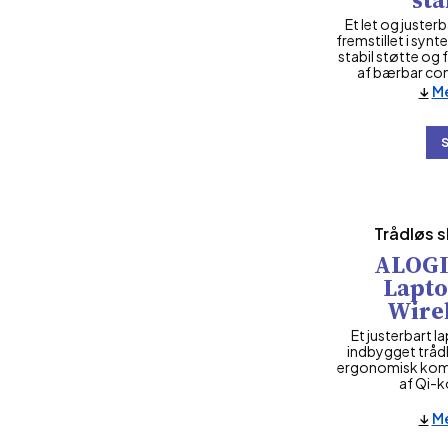
Et let og juster
fremstillet i synt
stabil støtte og
af bærbar com
Me
Trådløs 
ALOGI
Lapto
Wire
Et justerbart l
indbygget tråd
ergonomisk komf
af Qi-k
Me