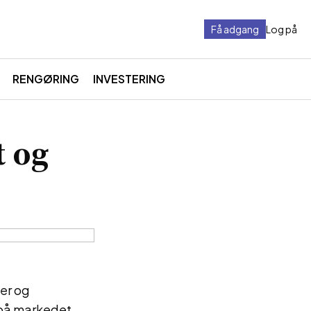
Få adgang
Log på
RENGØRING
INVESTERING
t og
ler og
 på markedet.