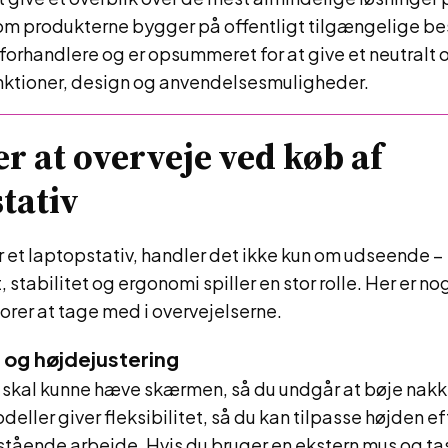
m produkterne bygger på offentligt tilgængelige bes
orhandlere og er opsummeret for at give et neutralt 
unktioner, design og anvendelsesmuligheder.
r at overveje ved køb af
tativ
 et laptopstativ, handler det ikke kun om udseende –
, stabilitet og ergonomi spiller en stor rolle. Her er no
torer at tage med i overvejelserne.
 og højdejustering
v skal kunne hæve skærmen, så du undgår at bøje nakk
deller giver fleksibilitet, så du kan tilpasse højden e
tående arbejde. Hvis du bruger en ekstern mus og tas