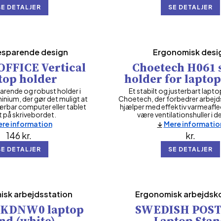
SE DETALJER
SE DETALJER
esparende design
Ergonomisk desi
OFFICE Vertical
Choetech H061 
top holder
holder for laptop
arende og robust holder i
Et stabilt og justerbart lapto
inium, der gør det muligt at
Choetech, der forbedrer arbejds
rbar computer eller tablet
hjælper med effektiv varmeafle
t på skrivebordet.
være ventilationshuller i d
re information
Mere informatio
146
kr.
kr.
SE DETALJER
SE DETALJER
sk arbejdsstation
Ergonomisk arbejdsk
 KDNW0 laptop
SWEDISH POS
nd (white)
Laptop Sta