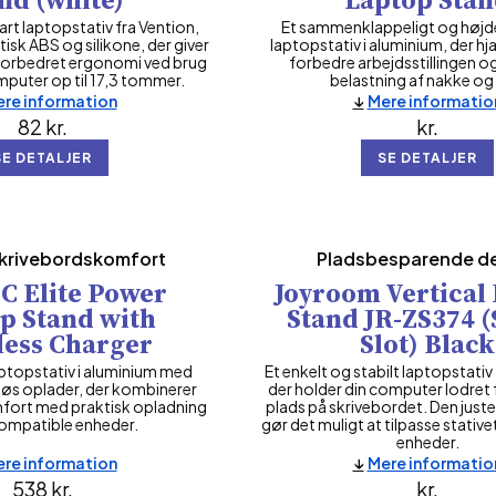
bart laptopstativ fra Vention,
Et sammenklappeligt og højd
etisk ABS og silikone, der giver
laptopstativ i aluminium, der h
 forbedret ergonomi ved brug
forbedre arbejdsstillingen o
puter op til 17,3 tommer.
belastning af nakke og 
re information
Mere informatio
82
kr.
kr.
SE DETALJER
SE DETALJER
skrivebordskomfort
Pladsbesparende d
C Elite Power
Joyroom Vertical
p Stand with
Stand JR-ZS374 (
less Charger
Slot) Black
aptopstativ i aluminium med
Et enkelt og stabilt laptopstati
løs oplader, der kombinerer
der holder din computer lodret f
ort med praktisk opladning
plads på skrivebordet. Den just
ompatible enheder.
gør det muligt at tilpasse stativet 
enheder.
re information
Mere informatio
538
kr.
kr.