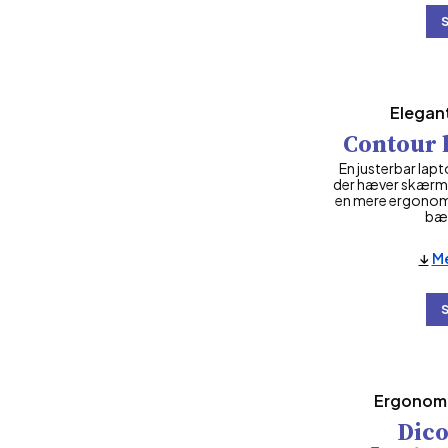
Elegan
Contour 
En justerbar lap
der hæver skærmen
en mere ergonomis
bær
Me
Ergonomi
Dico