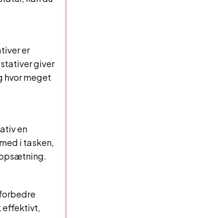
iver er
stativer giver
 og hvor meget
ativ en
 med i tasken,
r opsætning.
 forbedre
effektivt,