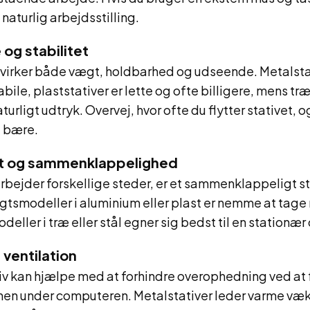
naturlig arbejdsstilling.
 og stabilitet
virker både vægt, holdbarhed og udseende. Metalstat
bile, plaststativer er lette og ofte billigere, mens træ
turligt udtryk. Overvej, hvor ofte du flytter stativet,
l bære.
rt og sammenklappelighed
arbejder forskellige steder, er et sammenklappeligt st
gtsmodeller i aluminium eller plast er nemme at tage
deller i træ eller stål egner sig bedst til en stationæ
 ventilation
iv kan hjælpe med at forhindre overophedning ved at
onen under computeren. Metalstativer leder varme væk 