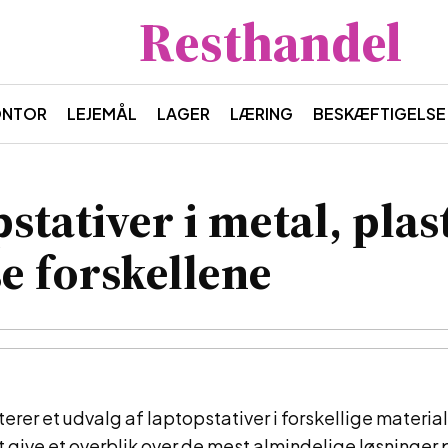
Resthandel
ONTOR
LEJEMÅL
LAGER
LÆRING
BESKÆFTIGELSE
stativer i metal, plas
se forskellene
erer et udvalg af laptopstativer i forskellige materia
at give et overblik over de mest almindelige løsninger