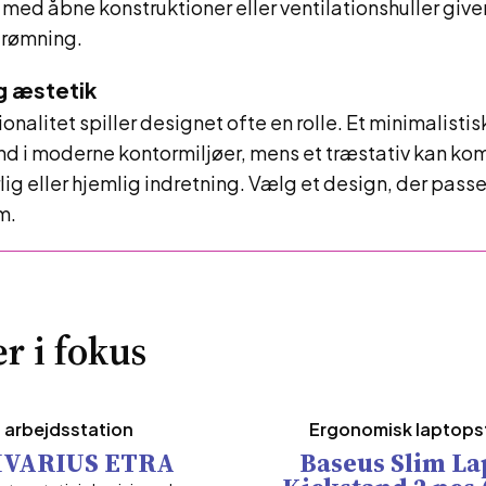
 med åbne konstruktioner eller ventilationshuller give
rømning.
g æstetik
onalitet spiller designet ofte en rolle. Et minimalisti
nd i moderne kontormiljøer, mens et træstativ kan k
ig eller hjemlig indretning. Vælg et design, der passer 
m.
r i fokus
 arbejdsstation
Ergonomisk laptops
IVARIUS ETRA
Baseus Slim La