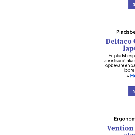
Pladsb
Deltaco 
lap
En pladsbesp
anodiseret alum
opbevare en bæ
lodre
Me
Ergonomi
Vention
sta