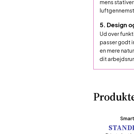
mens stativer
luftgennemst
5. Design o
Ud over funkti
passer godt i
en mere naturl
dit arbejdsru
Produkte
Smart
STAND