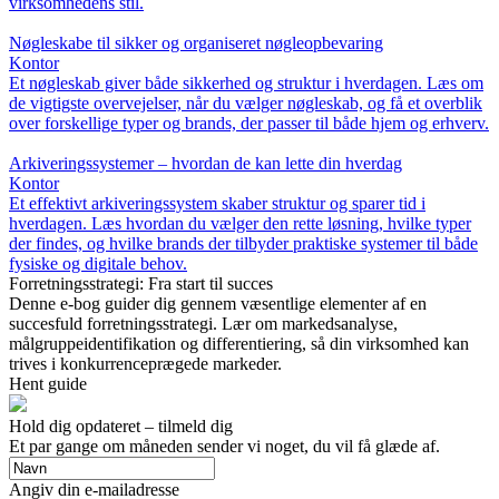
virksomhedens stil.
Nøgleskabe til sikker og organiseret nøgleopbevaring
Kontor
Et nøgleskab giver både sikkerhed og struktur i hverdagen. Læs om
de vigtigste overvejelser, når du vælger nøgleskab, og få et overblik
over forskellige typer og brands, der passer til både hjem og erhverv.
Arkiveringssystemer – hvordan de kan lette din hverdag
Kontor
Et effektivt arkiveringssystem skaber struktur og sparer tid i
hverdagen. Læs hvordan du vælger den rette løsning, hvilke typer
der findes, og hvilke brands der tilbyder praktiske systemer til både
fysiske og digitale behov.
Forretningsstrategi: Fra start til succes
Denne e-bog guider dig gennem væsentlige elementer af en
succesfuld forretningsstrategi. Lær om markedsanalyse,
målgruppeidentifikation og differentiering, så din virksomhed kan
trives i konkurrenceprægede markeder.
Hent guide
Hold dig opdateret – tilmeld dig
Et par gange om måneden sender vi noget, du vil få glæde af.
Angiv din e-mailadresse