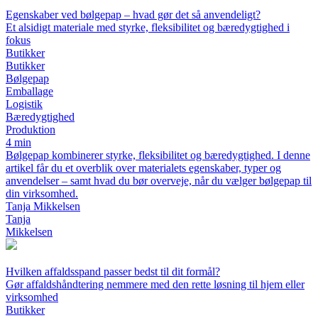
Egenskaber ved bølgepap – hvad gør det så anvendeligt?
Et alsidigt materiale med styrke, fleksibilitet og bæredygtighed i
fokus
Butikker
Butikker
Bølgepap
Emballage
Logistik
Bæredygtighed
Produktion
4 min
Bølgepap kombinerer styrke, fleksibilitet og bæredygtighed. I denne
artikel får du et overblik over materialets egenskaber, typer og
anvendelser – samt hvad du bør overveje, når du vælger bølgepap til
din virksomhed.
Tanja Mikkelsen
Tanja
Mikkelsen
Hvilken affaldsspand passer bedst til dit formål?
Gør affaldshåndtering nemmere med den rette løsning til hjem eller
virksomhed
Butikker