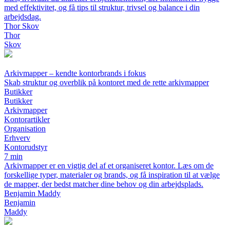
med effektivitet, og få tips til struktur, trivsel og balance i din
arbejdsdag.
Thor Skov
Thor
Skov
Arkivmapper – kendte kontorbrands i fokus
Skab struktur og overblik på kontoret med de rette arkivmapper
Butikker
Butikker
Arkivmapper
Kontorartikler
Organisation
Erhverv
Kontorudstyr
7 min
Arkivmapper er en vigtig del af et organiseret kontor. Læs om de
forskellige typer, materialer og brands, og få inspiration til at vælge
de mapper, der bedst matcher dine behov og din arbejdsplads.
Benjamin Maddy
Benjamin
Maddy