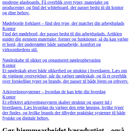
moderne glasboards. Få overblik over typer, materialer og
producenter, og find det whiteboard, der passer bedst til dit kontor
og dine behov.
Mødeborde forklaret – find den type, der matcher din arbejdsplads
Kontor
Find det mødebord, der passer bedst til din arbejdsplads. Artiklen
guider dig gennem materialer, former og funktioner, så du kan vælge
et bord, der understøtter både samarbejde, komfort og
virksomhedens stil.
Nøgleskabe til sikker og organiseret nøgleopbevaring
Kontor
Et nøgleskab giver både sikkerhed og struktur i hverdagen. Læs om
de vigtigste overvejelser, når du vælger nøgleskab, og få et overblik
over forskellige typer og brands, der passer til både hjem og erhverv.
Arkiveringssystemer – hvordan de kan lette din hverdag
Kontor
Et effektivt arkiveringssystem skaber struktur og sparer tid i
hverdagen. Læs hvordan du vælger den rette løsning, hvilke typer
der findes, og hvilke brands der tilbyder praktiske systemer til både
fysiske og digitale behov.
Gør hjemmearbejdet bæredygtigt – også