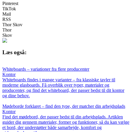
Pinterest
TikTok
Mail
RSS
Thor Skov
Thor
Skov
Læs også:
Whiteboards – variationer fra flere producenter
Kontor
Whiteboards findes i mange varianter – fra klassiske tavler til
moderne glasboards. Få overblik over typer, materialer og
producenter, og find det whiteboard, der passer bedst til dit kontor
og dine behov.
Mødeborde forklaret – find den type, der matcher din arbejdsplads
Kontor
Find det mødebord, der passer bedst til din arbejdsplads. Artiklen
guider dig gennem materialer, former og funktioner, så du kan vælge
et bord, der understøtter både samarbejde, komfort og