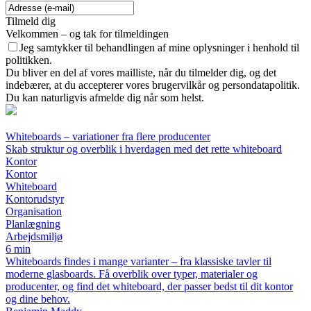
Tilmeld dig
Velkommen – og tak for tilmeldingen
Jeg samtykker til behandlingen af mine oplysninger i henhold til
politikken.
Du bliver en del af vores mailliste, når du tilmelder dig, og det
indebærer, at du accepterer vores brugervilkår og persondatapolitik.
Du kan naturligvis afmelde dig når som helst.
Whiteboards – variationer fra flere producenter
Skab struktur og overblik i hverdagen med det rette whiteboard
Kontor
Kontor
Whiteboard
Kontorudstyr
Organisation
Planlægning
Arbejdsmiljø
6 min
Whiteboards findes i mange varianter – fra klassiske tavler til
moderne glasboards. Få overblik over typer, materialer og
producenter, og find det whiteboard, der passer bedst til dit kontor
og dine behov.