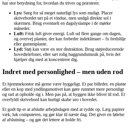
har stor betydning for, hvordan du trives og præsterer.
Lys:
Sørg for så meget naturligt lys som muligt. Placer
skrivebordet tæt på et vindue, men undgå direkte sol i
skærmen. Brug eventuelt en dagslyslampe i de mørke
måneder.
Luft:
Frisk luft giver energi. Luft ud flere gange om dagen,
og overvej planter, der kan forbedre indeklimaet – fx fredslilje
eller gummiplante.
Lyd:
Støj kan være en stor distraktion. Brug støjreducerende
hovedtelefoner, eller sæt rolig baggrundsmusik på, hvis det
hjælper dig med at koncentrere dig.
Indret med personlighed – men uden rod
Et hjemmekontor må gerne være hyggeligt. Et par billeder, en plante
eller en kop med yndlingsmotivet kan gøre rummet mere personligt
og rart at opholde sig i. Men pas på, at hyggen ikke bliver til rod. Et
overfyldt skrivebord kan hurtigt skabe uro i hovedet.
Et godt tip er at afslutte arbejdsdagen med at rydde op. Læg papirer
væk, luk computeren, og gør klar til næste dag. Det giver en følelse
af afslutning – og gør det lettere at holde fri.