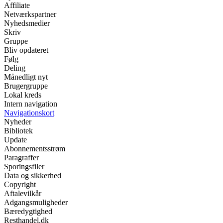
Affiliate
Netværkspartner
Nyhedsmedier
Skriv
Gruppe
Bliv opdateret
Følg
Deling
Månedligt nyt
Brugergruppe
Lokal kreds
Intern navigation
Navigationskort
Nyheder
Bibliotek
Update
Abonnementsstrøm
Paragraffer
Sporingsfiler
Data og sikkerhed
Copyright
Aftalevilkår
Adgangsmuligheder
Bæredygtighed
Resthandel.dk