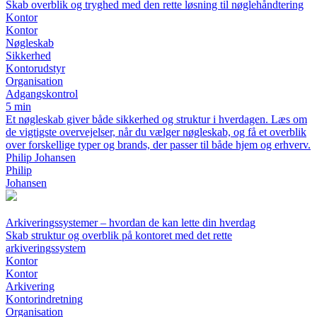
Skab overblik og tryghed med den rette løsning til nøglehåndtering
Kontor
Kontor
Nøgleskab
Sikkerhed
Kontorudstyr
Organisation
Adgangskontrol
5 min
Et nøgleskab giver både sikkerhed og struktur i hverdagen. Læs om
de vigtigste overvejelser, når du vælger nøgleskab, og få et overblik
over forskellige typer og brands, der passer til både hjem og erhverv.
Philip Johansen
Philip
Johansen
Arkiveringssystemer – hvordan de kan lette din hverdag
Skab struktur og overblik på kontoret med det rette
arkiveringssystem
Kontor
Kontor
Arkivering
Kontorindretning
Organisation