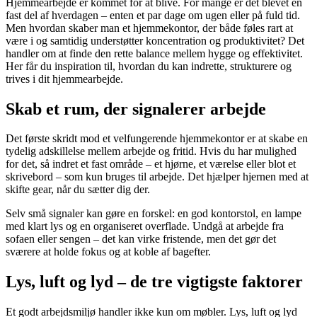
Hjemmearbejde er kommet for at blive. For mange er det blevet en
fast del af hverdagen – enten et par dage om ugen eller på fuld tid.
Men hvordan skaber man et hjemmekontor, der både føles rart at
være i og samtidig understøtter koncentration og produktivitet? Det
handler om at finde den rette balance mellem hygge og effektivitet.
Her får du inspiration til, hvordan du kan indrette, strukturere og
trives i dit hjemmearbejde.
Skab et rum, der signalerer arbejde
Det første skridt mod et velfungerende hjemmekontor er at skabe en
tydelig adskillelse mellem arbejde og fritid. Hvis du har mulighed
for det, så indret et fast område – et hjørne, et værelse eller blot et
skrivebord – som kun bruges til arbejde. Det hjælper hjernen med at
skifte gear, når du sætter dig der.
Selv små signaler kan gøre en forskel: en god kontorstol, en lampe
med klart lys og en organiseret overflade. Undgå at arbejde fra
sofaen eller sengen – det kan virke fristende, men det gør det
sværere at holde fokus og at koble af bagefter.
Lys, luft og lyd – de tre vigtigste faktorer
Et godt arbejdsmiljø handler ikke kun om møbler. Lys, luft og lyd