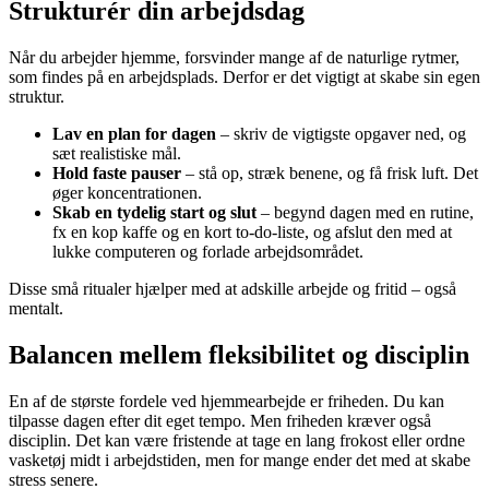
Strukturér din arbejdsdag
Når du arbejder hjemme, forsvinder mange af de naturlige rytmer,
som findes på en arbejdsplads. Derfor er det vigtigt at skabe sin egen
struktur.
Lav en plan for dagen
– skriv de vigtigste opgaver ned, og
sæt realistiske mål.
Hold faste pauser
– stå op, stræk benene, og få frisk luft. Det
øger koncentrationen.
Skab en tydelig start og slut
– begynd dagen med en rutine,
fx en kop kaffe og en kort to-do-liste, og afslut den med at
lukke computeren og forlade arbejdsområdet.
Disse små ritualer hjælper med at adskille arbejde og fritid – også
mentalt.
Balancen mellem fleksibilitet og disciplin
En af de største fordele ved hjemmearbejde er friheden. Du kan
tilpasse dagen efter dit eget tempo. Men friheden kræver også
disciplin. Det kan være fristende at tage en lang frokost eller ordne
vasketøj midt i arbejdstiden, men for mange ender det med at skabe
stress senere.