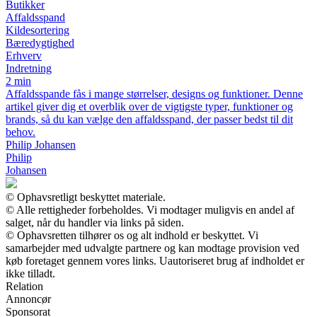
Butikker
Affaldsspand
Kildesortering
Bæredygtighed
Erhverv
Indretning
2 min
Affaldsspande fås i mange størrelser, designs og funktioner. Denne
artikel giver dig et overblik over de vigtigste typer, funktioner og
brands, så du kan vælge den affaldsspand, der passer bedst til dit
behov.
Philip Johansen
Philip
Johansen
© Ophavsretligt beskyttet materiale.
© Alle rettigheder forbeholdes. Vi modtager muligvis en andel af
salget, når du handler via links på siden.
© Ophavsretten tilhører os og alt indhold er beskyttet. Vi
samarbejder med udvalgte partnere og kan modtage provision ved
køb foretaget gennem vores links. Uautoriseret brug af indholdet er
ikke tilladt.
Relation
Annoncør
Sponsorat