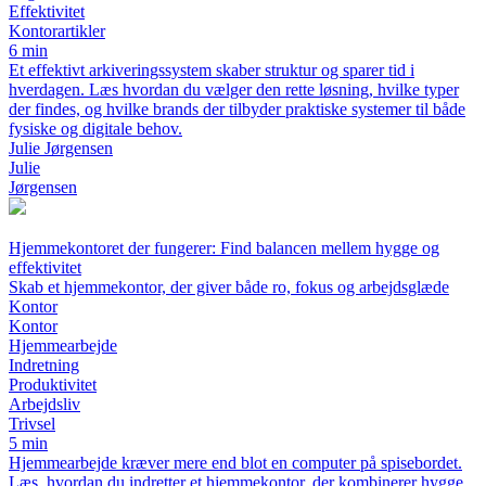
Effektivitet
Kontorartikler
6 min
Et effektivt arkiveringssystem skaber struktur og sparer tid i
hverdagen. Læs hvordan du vælger den rette løsning, hvilke typer
der findes, og hvilke brands der tilbyder praktiske systemer til både
fysiske og digitale behov.
Julie Jørgensen
Julie
Jørgensen
Hjemmekontoret der fungerer: Find balancen mellem hygge og
effektivitet
Skab et hjemmekontor, der giver både ro, fokus og arbejdsglæde
Kontor
Kontor
Hjemmearbejde
Indretning
Produktivitet
Arbejdsliv
Trivsel
5 min
Hjemmearbejde kræver mere end blot en computer på spisebordet.
Læs, hvordan du indretter et hjemmekontor, der kombinerer hygge