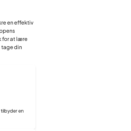
re en effektiv
uppens
for at lære
 tage din
 tilbyder en