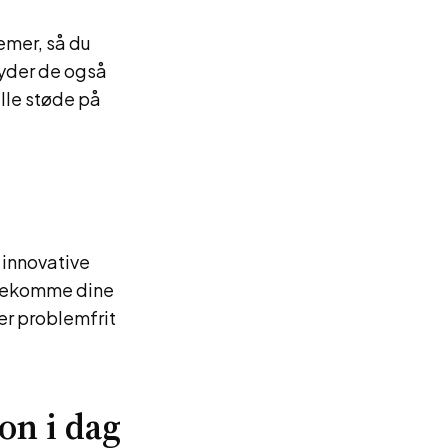
emer, så du
byder de også
ulle støde på
 innovative
mødekomme dine
er problemfrit
on i dag