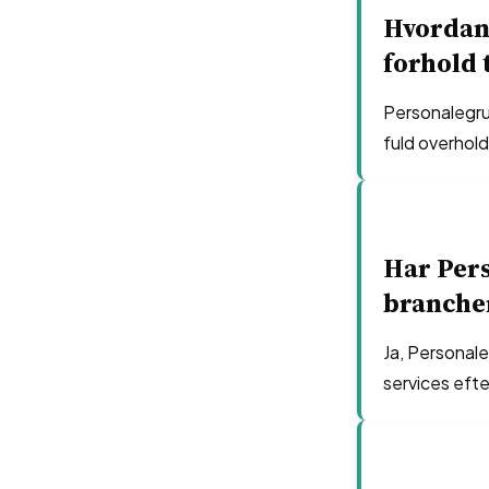
Hvordan 
forhold 
Personalegru
fuld overhol
Har Per
brancher
Ja, Personale
services eft