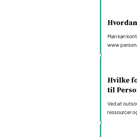
Hvordan
Man kan kon
www.personal
Hvilke f
til Pers
Ved at outso
ressourcer og