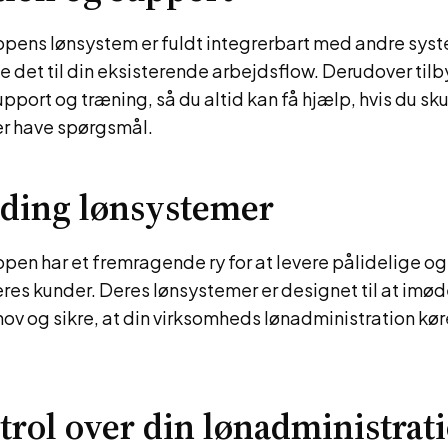
pens lønsystem er fuldt integrerbart med andre syst
je det til din eksisterende arbejdsflow. Derudover til
port og træning, så du altid kan få hjælp, hvis du sk
er have spørgsmål.
ding lønsystemer
en har et fremragende ry for at levere pålidelige og
deres kunder. Deres lønsystemer er designet til at i
ov og sikre, at din virksomheds lønadministration kør
trol over din lønadministrati