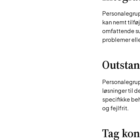
Personalegrup
kan nemt tilfø
omfattende sup
problemer ell
Outstan
Personalegrupp
løsninger til 
specifikke beh
og fejlfrit.
Tag kon