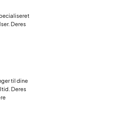
pecialiseret
lser. Deres
er til dine
ltid. Deres
ere