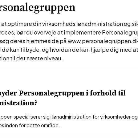
rsonalegruppen
 at optimere din virksomheds lønadministration og sik
proces, bør du overveje at implementere Personalegr
søg deres hjemmeside på www.personalegruppen.dk 
 de kan tilbyde, og hvordan de kan hjælpe dig med at
ion til det næste niveau.
byder Personalegruppen i forhold til
nistration?
pen specialiserer sig i lønadministration for virksomheder og
es inden for dette område.