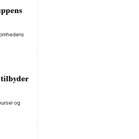
ruppens
rksomhedens
 tilbyder
kurser og