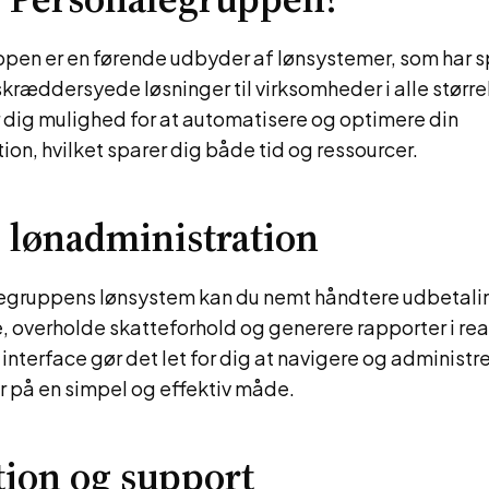
pen er en førende udbyder af lønsystemer, som har s
e skræddersyede løsninger til virksomheder i alle større
 dig mulighed for at automatisere og optimere din
ion, hvilket sparer dig både tid og ressourcer.
v lønadministration
gruppens lønsystem kan du nemt håndtere udbetaling
 overholde skatteforhold og generere rapporter i rea
interface gør det let for dig at navigere og administr
r på en simpel og effektiv måde.
tion og support