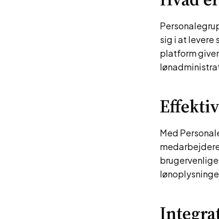
Personalegrup
sig i at lever
platform giver
lønadministrat
Effekti
Med Personale
medarbejdere,
brugervenlige 
lønoplysninge
Integra