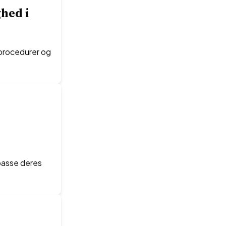
hed i
sprocedurer og
lpasse deres