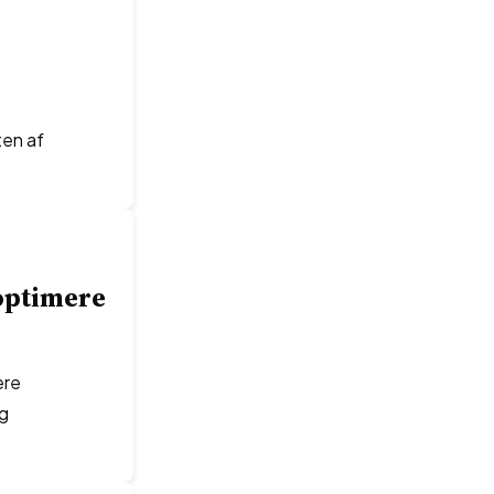
en af
optimere
ere
og