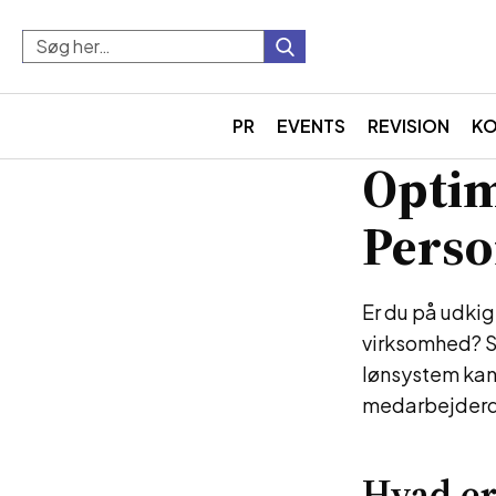
PR
EVENTS
REVISION
K
Optim
Pers
Er du på udkig 
virksomhed? S
lønsystem kan 
medarbejderd
Hvad e