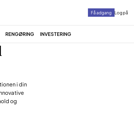
Få adgang
Log på
RENGØRING
INVESTERING
d
tionen i din
innovative
hold og