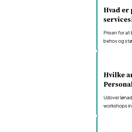
Hvad er 
services
Prisen for a
behov og stø
Hvilke a
Persona
Udover lønad
workshops in