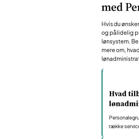
med Pe
Hvis du ønsker
og pålidelig 
lønsystem. Be
mere om, hvad
lønadministrat
Hvad til
lønadmi
Personalegrup
række servic