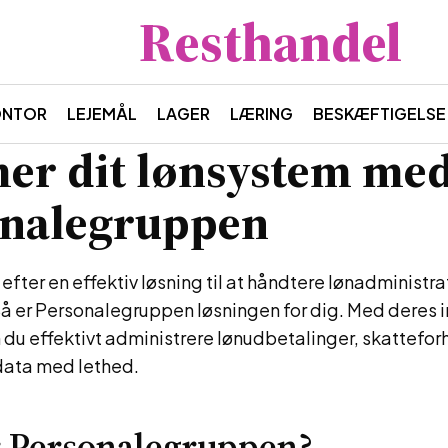
Resthandel
ONTOR
LEJEMÅL
LAGER
LÆRING
BESKÆFTIGELSE
er dit lønsystem me
onalegruppen
efter en effektiv løsning til at håndtere lønadministra
å er Personalegruppen løsningen for dig. Med deres 
du effektivt administrere lønudbetalinger, skattefor
ata med lethed.
r Personalegruppen?