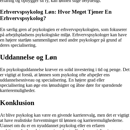
erfaring og opbygger sit ry, kan lønnen stige betydeligt.
Erhvervspsykolog Løn: Hvor Meget Tjener En
Erhvervspsykolog?
En særlig gren af psykologien er erhvervspsykologien, som fokuserer
på arbejdspladsens psykologiske miljø. Erhvervspsykologer kan have
en højere startløn sammenlignet med andre psykologer på grund af
deres specialisering.
Uddannelse og Løn
En psykologuddannelse kræver en solid investering i tid og penge. Det
er vigtigt at forstå, at lønnen som psykolog ofte afspejler ens
uddannelsesniveau og specialisering. En højere grad eller
specialisering kan øge ens lønudsigter og åbne døre for spændende
karrieremuligheder.
Konklusion
At blive psykolog kan være en givende karrierevalg, men det er vigtigt
at have realistiske forventninger til lønnen og karrieremulighederne.
Uanset om du er en nyuddannet psykolog eller en erfaren