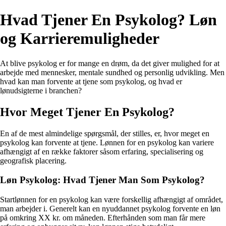
Hvad Tjener En Psykolog? Løn
og Karrieremuligheder
At blive psykolog er for mange en drøm, da det giver mulighed for at
arbejde med mennesker, mentale sundhed og personlig udvikling. Men
hvad kan man forvente at tjene som psykolog, og hvad er
lønudsigterne i branchen?
Hvor Meget Tjener En Psykolog?
En af de mest almindelige spørgsmål, der stilles, er, hvor meget en
psykolog kan forvente at tjene. Lønnen for en psykolog kan variere
afhængigt af en række faktorer såsom erfaring, specialisering og
geografisk placering.
Løn Psykolog: Hvad Tjener Man Som Psykolog?
Startlønnen for en psykolog kan være forskellig afhængigt af området,
man arbejder i. Generelt kan en nyuddannet psykolog forvente en løn
på omkring XX kr. om måneden. Efterhånden som man får mere