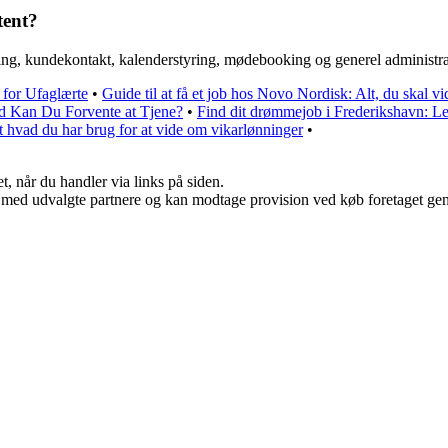
tent?
ling, kundekontakt, kalenderstyring, mødebooking og generel administra
 for Ufaglærte
•
Guide til at få et job hos Novo Nordisk: Alt, du skal vi
ad Kan Du Forvente at Tjene?
•
Find dit drømmejob i Frederikshavn: Led
t hvad du har brug for at vide om vikarlønninger
•
t, når du handler via links på siden.
 med udvalgte partnere og kan modtage provision ved køb foretaget genne