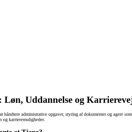
: Løn, Uddannelse og Karriereve
d at håndtere administrative opgaver, styring af dokumenter og agere s
øn og karrieremuligheder.
nte at Tjene?