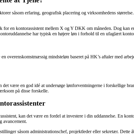
ktorer såsom erfaring, geografisk placering og virksomhedens størrelse.
nmark for en kontorassistent mellem X og Y DKK om måneden. Dog kan en
ntoruddannelse har typisk en højere løn i forhold til en ufaglært kontor
 en overenskomstmæssig mindsteløn baseret på HK’s aftaler med arbejds
 kan det være en god idé at undersøge lønforventningerne i forskellige b
mærksom på disse forskelle.
torassistenter
assistent, kan det være en fordel at investere i din uddannelse. En kont
 og avancement.
illinger såsom administrationschef, projektleder eller sekretær. Dette 