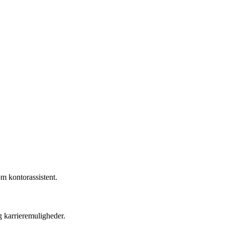
om kontorassistent.
g karrieremuligheder.