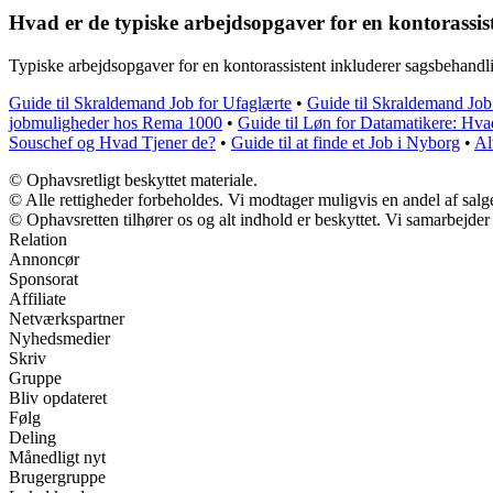
Hvad er de typiske arbejdsopgaver for en kontorassis
Typiske arbejdsopgaver for en kontorassistent inkluderer sagsbehand
Guide til Skraldemand Job for Ufaglærte
•
Guide til Skraldemand Job
jobmuligheder hos Rema 1000
•
Guide til Løn for Datamatikere: Hv
Souschef og Hvad Tjener de?
•
Guide til at finde et Job i Nyborg
•
Al
© Ophavsretligt beskyttet materiale.
© Alle rettigheder forbeholdes. Vi modtager muligvis en andel af salge
© Ophavsretten tilhører os og alt indhold er beskyttet. Vi samarbejder
Relation
Annoncør
Sponsorat
Affiliate
Netværkspartner
Nyhedsmedier
Skriv
Gruppe
Bliv opdateret
Følg
Deling
Månedligt nyt
Brugergruppe