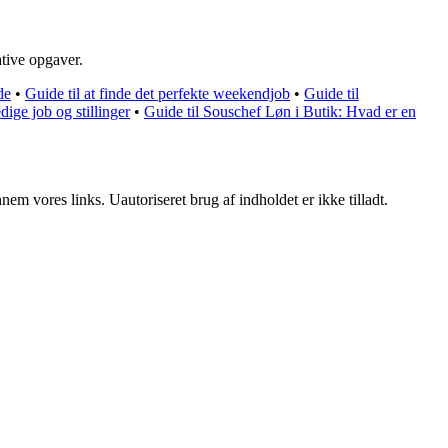
tive opgaver.
de
•
Guide til at finde det perfekte weekendjob
•
Guide til
ige job og stillinger
•
Guide til Souschef Løn i Butik: Hvad er en
m vores links. Uautoriseret brug af indholdet er ikke tilladt.