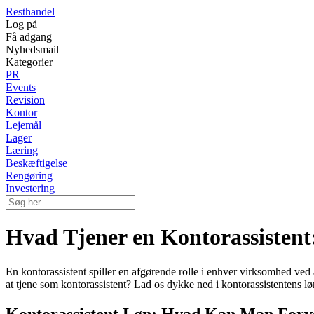
Resthandel
Log på
Få adgang
Nyhedsmail
Kategorier
PR
Events
Revision
Kontor
Lejemål
Lager
Læring
Beskæftigelse
Rengøring
Investering
Hvad Tjener en Kontorassistent
En kontorassistent spiller en afgørende rolle i enhver virksomhed ve
at tjene som kontorassistent? Lad os dykke ned i kontorassistentens l
Kontorassistent Løn: Hvad Kan Man Forve