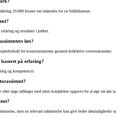
mark?
 omkring 20.000 kroner om måneden for en fuldtidsansat.
ent?
rfaring og resultater i jobbet.
ssistenters løn?
bejdsforhold for kontorassistenter gennem kollektive overenskomster.
 baseret på erfaring?
faring og kompetencer.
orassistent?
r eller søge stillinger med mere komplekse opgaver for at øge sin løn s
tent?
 uddannelse, men en relevant uddannelse kan give bedre lønmuligheder o