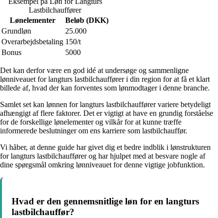
Eksempel på Løn for Langturs
Lastbilchauffører
Lønelementer
Beløb (DKK)
Grundløn
25.000
Overarbejdsbetaling
150/t
Bonus
5000
Det kan derfor være en god idé at undersøge og sammenligne
lønniveauet for langturs lastbilchauffører i din region for at få et klart
billede af, hvad der kan forventes som lønmodtager i denne branche.
Samlet set kan lønnen for langturs lastbilchauffører variere betydeligt
afhængigt af flere faktorer. Det er vigtigt at have en grundig forståelse
for de forskellige lønelementer og vilkår for at kunne træffe
informerede beslutninger om ens karriere som lastbilchauffør.
Vi håber, at denne guide har givet dig et bedre indblik i lønstrukturen
for langturs lastbilchauffører og har hjulpet med at besvare nogle af
dine spørgsmål omkring lønniveauet for denne vigtige jobfunktion.
Hvad er den gennemsnitlige løn for en langturs
lastbilchauffør?