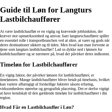
Guide til Løn for Langturs
Lastbilchauffører
At være lastbilchauffør er en vigtig og krævende jobfunktion, der
kræver stor opmærksomhed og ansvar. Især langturschauffører spiller
en essentiel rolle i transportbranchen ved at sikre, at varer og gods når
deres destinationer sikkert og til tiden. Men hvad kan man forvente at
tjene som langturs lastbilchauffør? Lad os dykke ned i lønnen for
lastbilchauffører og se nærmere på, hvad der påvirker deres indkomst.
Timeløn for Lastbilchauffører
En vigtig faktor, der påvirker lønnen for lastbilchauffører, er
timelønnen. Mange lastbilchauffører bliver betalt på timebasis, hvilket
kan variere afhængigt af forskellige faktorer såsom erfaring,
virksomhedens størrelse og geografisk placering. Det er derfor vigtigt
at have kendskab til den gældende timeløn for lastbilchauffører i din
region.
Hvad Får en Lastbilchauffør i Løn?