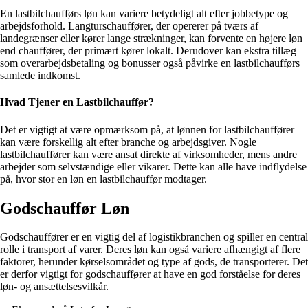
En lastbilchaufførs løn kan variere betydeligt alt efter jobbetype og
arbejdsforhold. Langturschauffører, der opererer på tværs af
landegrænser eller kører lange strækninger, kan forvente en højere løn
end chauffører, der primært kører lokalt. Derudover kan ekstra tillæg
som overarbejdsbetaling og bonusser også påvirke en lastbilchaufførs
samlede indkomst.
Hvad Tjener en Lastbilchauffør?
Det er vigtigt at være opmærksom på, at lønnen for lastbilchauffører
kan være forskellig alt efter branche og arbejdsgiver. Nogle
lastbilchauffører kan være ansat direkte af virksomheder, mens andre
arbejder som selvstændige eller vikarer. Dette kan alle have indflydelse
på, hvor stor en løn en lastbilchauffør modtager.
Godschauffør Løn
Godschauffører er en vigtig del af logistikbranchen og spiller en central
rolle i transport af varer. Deres løn kan også variere afhængigt af flere
faktorer, herunder kørselsområdet og type af gods, de transporterer. Det
er derfor vigtigt for godschauffører at have en god forståelse for deres
løn- og ansættelsesvilkår.