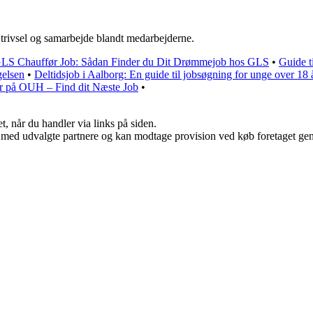
trivsel og samarbejde blandt medarbejderne.
GLS Chauffør Job: Sådan Finder du Dit Drømmejob hos GLS
•
Guide t
gelsen
•
Deltidsjob i Aalborg: En guide til jobsøgning for unge over 18 
ger på OUH – Find dit Næste Job
•
t, når du handler via links på siden.
 med udvalgte partnere og kan modtage provision ved køb foretaget genne