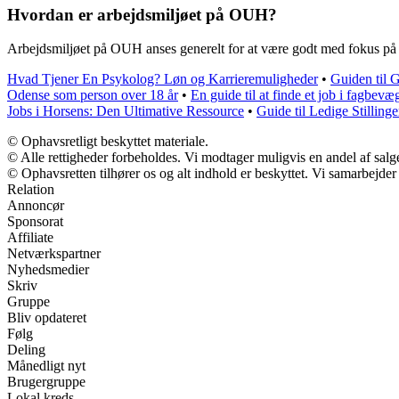
Hvordan er arbejdsmiljøet på OUH?
Arbejdsmiljøet på OUH anses generelt for at være godt med fokus på 
Hvad Tjener En Psykolog? Løn og Karrieremuligheder
•
Guiden til 
Odense som person over 18 år
•
En guide til at finde et job i fagbevæ
Jobs i Horsens: Den Ultimative Ressource
•
Guide til Ledige Stillin
© Ophavsretligt beskyttet materiale.
© Alle rettigheder forbeholdes. Vi modtager muligvis en andel af salge
© Ophavsretten tilhører os og alt indhold er beskyttet. Vi samarbejder
Relation
Annoncør
Sponsorat
Affiliate
Netværkspartner
Nyhedsmedier
Skriv
Gruppe
Bliv opdateret
Følg
Deling
Månedligt nyt
Brugergruppe
Lokal kreds