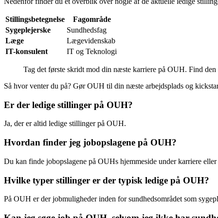
Nedenfor finder du et overblik over nogle af de aktuelle ledige stilli
Stillingsbetegnelse
Fagområde
Sygeplejerske
Sundhedsfag
Læge
Lægevidenskab
IT-konsulent
IT og Teknologi
Tag det første skridt mod din næste karriere på OUH. Find den led
Så hvor venter du på? Gør OUH til din næste arbejdsplads og kickstar
Er der ledige stillinger på OUH?
Ja, der er altid ledige stillinger på OUH.
Hvordan finder jeg jobopslagene på OUH?
Du kan finde jobopslagene på OUHs hjemmeside under karriere eller
Hvilke typer stillinger er der typisk ledige på OUH?
På OUH er der jobmuligheder inden for sundhedsområdet som sygepleje
Kan jeg søge job på OUH, selvom jeg ikke har sundh