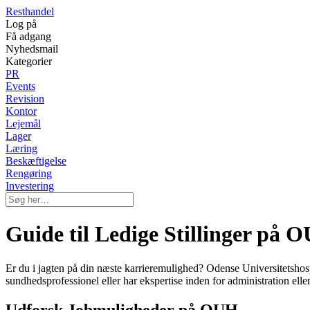
Resthandel
Log på
Få adgang
Nyhedsmail
Kategorier
PR
Events
Revision
Kontor
Lejemål
Lager
Læring
Beskæftigelse
Rengøring
Investering
Guide til Ledige Stillinger på 
Er du i jagten på din næste karrieremulighed? Odense Universitetshosp
sundhedsprofessionel eller har ekspertise inden for administration ell
Udforsk Jobmuligheder på OUH