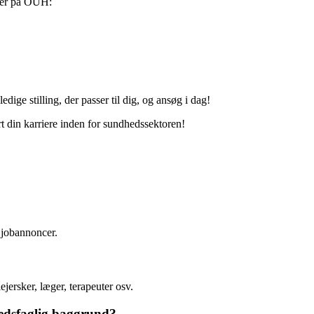
nger på OUH:
ige stilling, der passer til dig, og ansøg i dag!
t din karriere inden for sundhedssektoren!
 jobannoncer.
rsker, læger, terapeuter osv.
edsfaglig baggrund?