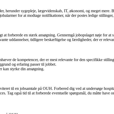
råder, herunder sygepleje, lægevidenskab, IT, økonomi, og meget mere. 
balarmer for at modtage notifikationer, når der postes ledige stillinger
igtigt at forberede en stærk ansøgning. Gennemgå jobopslaget nøje for at
vante uddannelser, tidligere beskæftigelse og færdigheder, der er relevant
mhæver de kompetencer, der er mest relevante for den specifikke stilling
grund og erfaring passer til jobbet.
der kan styrke din ansøgning.
iteret til en jobsamtale på OUH. Forbered dig ved at undersøge hospital
es. Tag også tid til at forberede eventuelle spørgsmål, du måtte have om