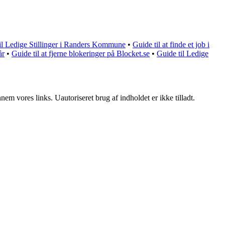
il Ledige Stillinger i Randers Kommune
•
Guide til at finde et job i
år
•
Guide til at fjerne blokeringer på Blocket.se
•
Guide til Ledige
m vores links. Uautoriseret brug af indholdet er ikke tilladt.