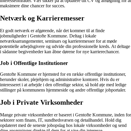
interesseområder. Vær sikker på at opdatere dit CV og ansøgning for at
maksimere dine chancer for succes.
Netværk og Karrieremesser
Et godt netværk er afgørende, når det kommer til at finde
jobmuligheder i Gentofte Kommune. Deltag i lokale
netværksarrangementer, seminars og karrieremesser for at møde
potentielle arbejdsgivere og udvide din professionelle kreds. At deltage
i sådanne begivenheder kan åbne dørene for nye karrierechancer.
Job i Offentlige Institutioner
Gentofte Kommune er hjemsted for en række offentlige institutioner,
herunder skoler, plejehjem og administrative kontorer. Hvis du er
interesseret i at arbejde i den offentlige sektor, så hold øje med ledige
stillinger på kommunens hjemmeside og andre offentlige jobportaler.
Job i Private Virksomheder
Mange private virksomheder er baseret i Gentofte Kommune, inden for
sektorer som finans, IT, sundhedsvæsen og detailhandel. Hold dig
opdateret med de seneste jobopslag hos lokale virksomheder og send
dine ansøgninger direkte til dem for at vise din interesse.