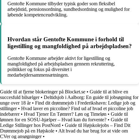
Gentofte Kommune tilbyder typisk goder som fleksibel
arbejdstid, pensionsordning, sundhedsordning og mulighed for
løbende kompetenceudvikling.
Hvordan står Gentofte Kommune i forhold til
ligestilling og mangfoldighed på arbejdspladsen?
Gentofte Kommune arbejder aktivt for ligestilling og
mangfoldighed på arbejdspladsen gennem rekruttering,
politikker og fokus på diversitet i
medarbejdersammensætningen.
Guide til at fjerne blokeringer på Blocket.se
•
Guide til at blive en
succesfuld bilsælger
•
Deltidsjob i Aalborg: En guide til jobsøgning for
unge over 18 år
•
Find dit drømmejob i Frederikshavn: Ledige job og
stillinger
•
Hvad laver en piccoline? Find ud af hvad et piccoline job
indebærer
•
Hvad Tjener En Tømrer? Løn og Timeløn
•
Guide til
lønnen for en SOSU-hjælper – Hvad kan du forvente?
•
Guide til
Ledige Stillinger hos PostNord
•
Guide til Højskolejobs – Find Dit
Drømmejob på en Højskole
•
Alt hvad du har brug for at vide om
CVer og ansøgninger
•