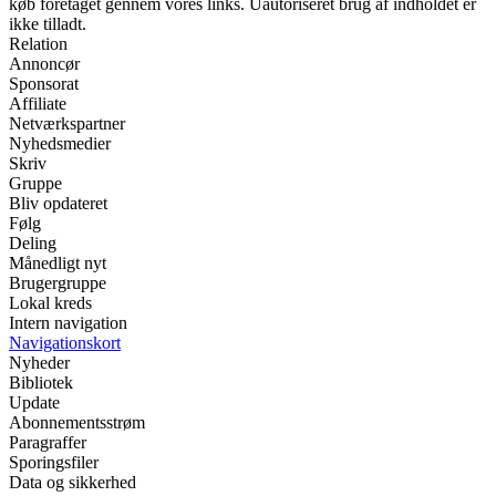
køb foretaget gennem vores links. Uautoriseret brug af indholdet er
ikke tilladt.
Relation
Annoncør
Sponsorat
Affiliate
Netværkspartner
Nyhedsmedier
Skriv
Gruppe
Bliv opdateret
Følg
Deling
Månedligt nyt
Brugergruppe
Lokal kreds
Intern navigation
Navigationskort
Nyheder
Bibliotek
Update
Abonnementsstrøm
Paragraffer
Sporingsfiler
Data og sikkerhed