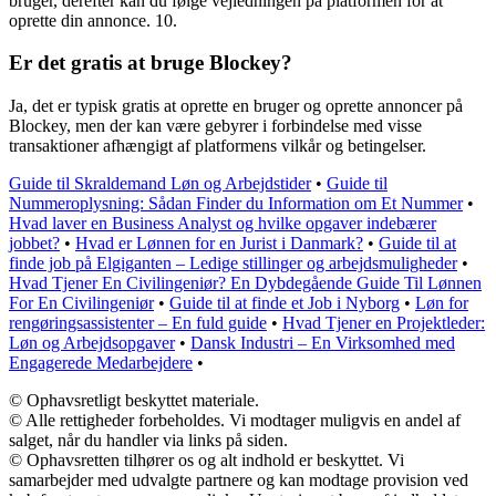
bruger, derefter kan du følge vejledningen på platformen for at
oprette din annonce. 10.
Er det gratis at bruge Blockey?
Ja, det er typisk gratis at oprette en bruger og oprette annoncer på
Blockey, men der kan være gebyrer i forbindelse med visse
transaktioner afhængigt af platformens vilkår og betingelser.
Guide til Skraldemand Løn og Arbejdstider
•
Guide til
Nummeroplysning: Sådan Finder du Information om Et Nummer
•
Hvad laver en Business Analyst og hvilke opgaver indebærer
jobbet?
•
Hvad er Lønnen for en Jurist i Danmark?
•
Guide til at
finde job på Elgiganten – Ledige stillinger og arbejdsmuligheder
•
Hvad Tjener En Civilingeniør? En Dybdegående Guide Til Lønnen
For En Civilingeniør
•
Guide til at finde et Job i Nyborg
•
Løn for
rengøringsassistenter – En fuld guide
•
Hvad Tjener en Projektleder:
Løn og Arbejdsopgaver
•
Dansk Industri – En Virksomhed med
Engagerede Medarbejdere
•
© Ophavsretligt beskyttet materiale.
© Alle rettigheder forbeholdes. Vi modtager muligvis en andel af
salget, når du handler via links på siden.
© Ophavsretten tilhører os og alt indhold er beskyttet. Vi
samarbejder med udvalgte partnere og kan modtage provision ved