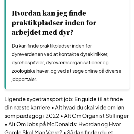
Hvordan kan jeg finde
praktikpladser inden for
arbejdet med dyr?
Du kan finde praktikpladser inden for
dyreverdenen ved at kontakte dyreklinikker,
dyrehospitaler, dyreværnsorganisationer og
zoologiske haver, og ved at søge online på diverse
jobportaler.
Ligende sygetransport job: En guide til at finde
din næste karriere
•
Alt hvad du skal vide om løn
som pædagog i 2022
•
Alt Om Organist Stillinger
•
Alt Om Jobs på McDonalds: Hvordan og Hvor
Gamle Skal Man Være?
•
Sådan finder du et