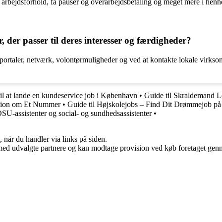
kre arbejdsforhold, få pauser og overarbejdsbetaling og meget mere i hen
der passer til deres interesser og færdigheder?
ler, netværk, volontørmuligheder og ved at kontakte lokale virksomhede
il at lande en kundeservice job i København
•
Guide til Skraldemand L
ation om Et Nummer
•
Guide til Højskolejobs – Find Dit Drømmejob på
SOSU-assistenter og social- og sundhedsassistenter
•
 når du handler via links på siden.
med udvalgte partnere og kan modtage provision ved køb foretaget gennem