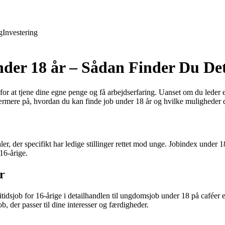
g
Investering
under 18 år – Sådan Finder Du De
at tjene dine egne penge og få arbejdserfaring. Uanset om du leder efter
nærmere på, hvordan du kan finde job under 18 år og hvilke muligheder d
ler, der specifikt har ledige stillinger rettet mod unge. Jobindex under
 16-årige.
r
itidsjob for 16-årige i detailhandlen til ungdomsjob under 18 på caféer 
ob, der passer til dine interesser og færdigheder.