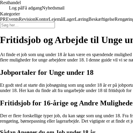
Resthandel
Log på
Få adgang
Nyhedsmail
Kategorier
PR
Events
Revision
Kontor
Lejemål
Lager
Læring
Beskæftigelse
Rengørin
Fritidsjob og Arbejde til Unge 
At finde et job som ung under 18 år kan være en spændende mulighed for 
flere muligheder for unge arbejdere under 18. I denne guide vil vi se 
Jobportaler for Unge under 18
Et godt sted at starte din jobsøgning som ung under 18 år er på jobporta
under 18. Her kan du finde alt fra ungarbejde under 18 til fritidsjob for
Fritidsjob for 16-årige og Andre Mulighede
Der er flere forskellige typer job, du kan søge som ung under 18. Fra fr
rengøring, børnepasning eller lagerarbejde. Det vigtigste er at finde et j
Sådan Ansøger du om Job under 18 år