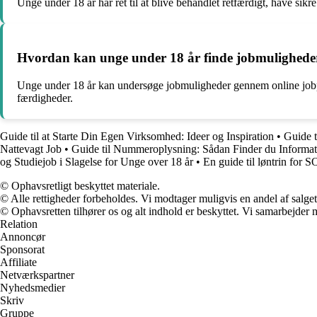
Unge under 18 år har ret til at blive behandlet retfærdigt, have si
Hvordan kan unge under 18 år finde jobmuligheder, 
Unge under 18 år kan undersøge jobmuligheder gennem online jobporta
færdigheder.
Guide til at Starte Din Egen Virksomhed: Ideer og Inspiration
•
Guide t
Nattevagt Job
•
Guide til Nummeroplysning: Sådan Finder du Inform
og Studiejob i Slagelse for Unge over 18 år
•
En guide til løntrin for 
© Ophavsretligt beskyttet materiale.
© Alle rettigheder forbeholdes. Vi modtager muligvis en andel af salget,
© Ophavsretten tilhører os og alt indhold er beskyttet. Vi samarbejder 
Relation
Annoncør
Sponsorat
Affiliate
Netværkspartner
Nyhedsmedier
Skriv
Gruppe