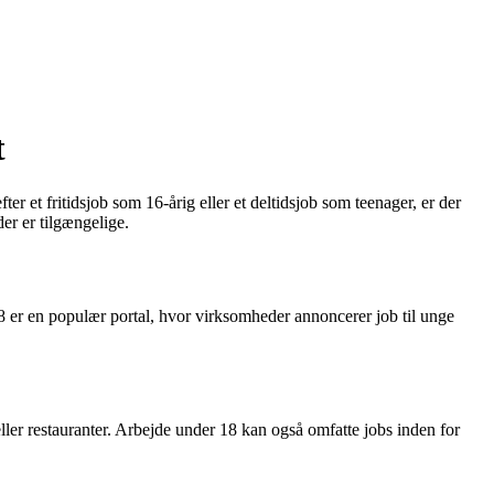
t
 et fritidsjob som 16-årig eller et deltidsjob som teenager, er der
er er tilgængelige.
 18 er en populær portal, hvor virksomheder annoncerer job til unge
eller restauranter. Arbejde under 18 kan også omfatte jobs inden for