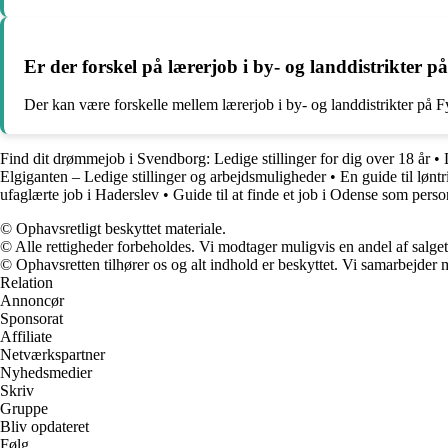
Er der forskel på lærerjob i by- og landdistrikter p
Der kan være forskelle mellem lærerjob i by- og landdistrikter på Fy
Find dit drømmejob i Svendborg: Ledige stillinger for dig over 18 år
•
Elgiganten – Ledige stillinger og arbejdsmuligheder
•
En guide til lønt
ufaglærte job i Haderslev
•
Guide til at finde et job i Odense som perso
© Ophavsretligt beskyttet materiale.
© Alle rettigheder forbeholdes. Vi modtager muligvis en andel af salget,
© Ophavsretten tilhører os og alt indhold er beskyttet. Vi samarbejder 
Relation
Annoncør
Sponsorat
Affiliate
Netværkspartner
Nyhedsmedier
Skriv
Gruppe
Bliv opdateret
Følg