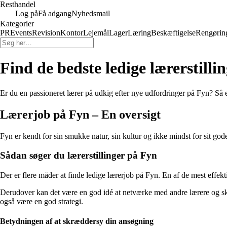
Resthandel
Log på
Få adgang
Nyhedsmail
Kategorier
PR
Events
Revision
Kontor
Lejemål
Lager
Læring
Beskæftigelse
Rengørin
Find de bedste ledige lærerstilli
Er du en passioneret lærer på udkig efter nye udfordringer på Fyn? Så er
Lærerjob på Fyn – En oversigt
Fyn er kendt for sin smukke natur, sin kultur og ikke mindst for sit god
Sådan søger du lærerstillinger på Fyn
Der er flere måder at finde ledige lærerjob på Fyn. En af de mest effek
Derudover kan det være en god idé at netværke med andre lærere og sk
også være en god strategi.
Betydningen af at skræddersy din ansøgning