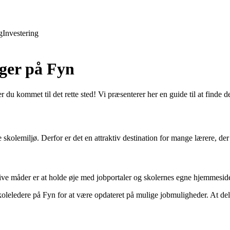
g
Investering
nger på Fyn
 du kommet til det rette sted! Vi præsenterer her en guide til at finde d
e skolemiljø. Derfor er det en attraktiv destination for mange lærere, de
tive måder er at holde øje med jobportaler og skolernes egne hjemmeside
oleledere på Fyn for at være opdateret på mulige jobmuligheder. At de