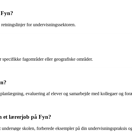
å Fyn?
 retningslinjer for undervisningssektoren.
 specifikke fagområder eller geografiske områder.
yn?
 planlægning, evaluering af elever og samarbejde med kollegaer og foræ
m et lærerjob på Fyn?
t undersøge skolen, forberede eksempler på din undervisningspraksis o