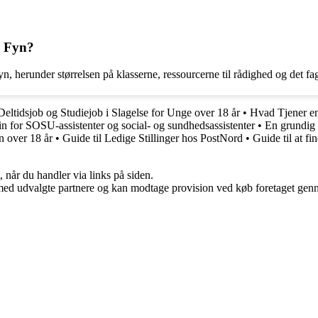
å Fyn?
n, herunder størrelsen på klasserne, ressourcerne til rådighed og det fag
Deltidsjob og Studiejob i Slagelse for Unge over 18 år
•
Hvad Tjener e
rin for SOSU-assistenter og social- og sundhedsassistenter
•
En grundig 
n over 18 år
•
Guide til Ledige Stillinger hos PostNord
•
Guide til at f
 når du handler via links på siden.
med udvalgte partnere og kan modtage provision ved køb foretaget gennem